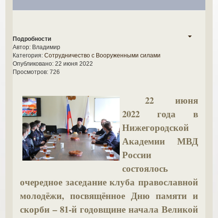
Нижегородской
Академии
МВД
Подробности
России
Автор:
Владимир
Категория:
Сотрудничество с Вооруженными силами
состоялось
Опубликовано: 22 июня 2022
очередное
Просмотров: 726
заседание
22 июня
клуба
2022 года в
православной
Нижегородской
молодёжи,
Академии МВД
посвящённое
России
Дню
состоялось
памяти
очередное заседание клуба православной
и
молодёжи, посвящённое Дню памяти и
скорби
скорби – 81-й годовщине начала Великой
–