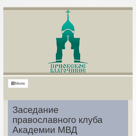
Меню
22
июня
Заседание
2022
православного клуба
года
Академии МВД
в