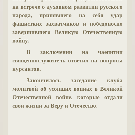
и
на встрече о духовном развитии русского
панихиде
народа, принявшего на себя удар
в
фашистких захватчиков и победоносно
храме
завершившего Великую Отечественную
в
войну.
честь
В заключении на чаепитии
святого
священнослужитель ответил на вопросы
преподобного
курсантов.
Симеона
Закончилось заседание клуба
Столпника,
молитвой об усопших воинах в Великой
которую
Отечественной войне, которые отдали
возглавил
свои жизни за Веру и Отечество.
глава
Нижегородской
митрополии
митрополит