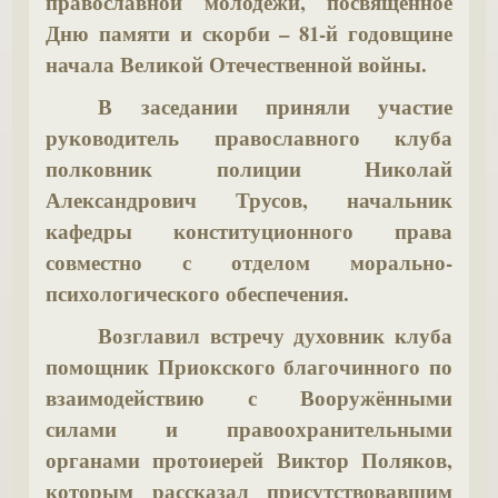
православной молодёжи, посвящённое
возложения
Дню памяти и скорби – 81-й годовщине
цветов
начала Великой Отечественной войны.
к
В заседании приняли участие
мемориалу
руководитель православного клуба
Вечного
полковник полиции Николай
огня
Александрович Трусов, начальник
в
кафедры конституционного права
Нижегородском
совместно с отделом морально-
Кремле,
психологического обеспечения.
затем
курсанты
Возглавил встречу духовник клуба
приняли
помощник Приокского благочинного по
участие
взаимодействию с Вооружёнными
в
силами и правоохранительными
Божественной
органами протоиерей Виктор Поляков,
Литургии
которым рассказал присутствовавшим