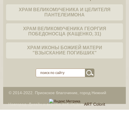
В
ХРАМ ВЕЛИКОМУЧЕНИКА И ЦЕЛИТЕЛЯ
заседании
ПАНТЕЛЕИМОНА
приняли
участие
ХРАМ ВЕЛИКОМУЧЕНИКА ГЕОРГИЯ
ПОБЕДОНОСЦА (КАЩЕНКО, 31)
руководитель
православного
ХРАМ ИКОНЫ БОЖИЕЙ МАТЕРИ
клуба
"ВЗЫСКАНИЕ ПОГИБШИХ"
полковник
полиции
Николай
Александрович
Трусов,
© 2014-2022. Приокское благочиние, город Нижний
начальник
Новгород. Дизайн и вёрстка веб-студия
ART Colorit
кафедры
конституционного
права