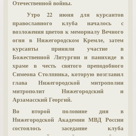
Отечественной войны.
81-
й
Утро 22 июня для курсантов
годовщине
православного клуба началось с
начала
возложения цветов к мемориалу Вечного
Великой
огня в Нижегородском Кремле, затем
Отечественной
курсанты приняли участие в
войны.
Божественной Литургии и панихиде в
храме в честь святого преподобного
Утро
Симеона Столпника, которую возглавил
22
глава Нижегородской митрополии
июня
митрополит Нижегородский и
для
Арзамасский Георгий.
курсантов
православного
Во второй половине дня в
клуба
Нижегородской Академии МВД России
началось
состоялось заседание клуба
с