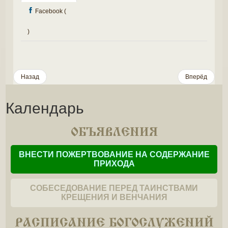
клуба
Facebook (
православной
молодёжи,
)
посвящённое
Дню
памяти
Назад
Вперёд
и
скорби
Календарь
–
81-
ОБЪЯВЛЕНИЯ
й
ВНЕСТИ ПОЖЕРТВОВАНИЕ НА СОДЕРЖАНИЕ
годовщине
ПРИХОДА
начала
Великой
СОБЕСЕДОВАНИЕ ПЕРЕД ТАИНСТВАМИ
КРЕЩЕНИЯ И ВЕНЧАНИЯ
Отечественной
войны.
РАСПИСАНИЕ БОГОСЛУЖЕНИЙ