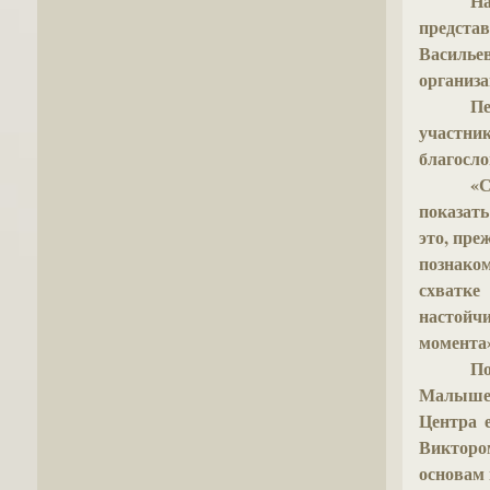
Н
предста
Василье
организа
Пе
участн
благосло
«
показать
это, пре
познаком
схватке
настойч
момента»
По
Малыше
Центра 
Викторо
основам 