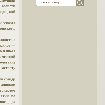
омочный
 области
ородской
ассказал
нского,
жностью
турнире —
ов и школ
в честной
очетание
 остроту
лександр
анников
тоиереем
нятий по
Новгорода