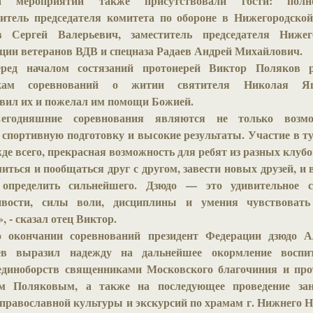
а мероприятии также присутствовали гости: полн
витель председателя комитета по обороне в Нижегородской
в Сергей Валерьевич, заместитель председателя Нижег
ции ветеранов ВДВ и спецназа Радаев Андрей Михайлович.
ред началом состязаний протоиерей Виктор Поляков р
икам соревнований о житии святителя Николая Япо
вил их и пожелал им помощи Божией.
Сегодняшние соревнования являются не только возмо
 спортивную подготовку и высокие результаты. Участие в 
жде всего, прекрасная возможность для ребят из разных клуб
иться и пообщаться друг с другом, завести новых друзей, и 
 определить сильнейшего. Дзюдо — это удивительное с
ивости, силы воли, дисциплины и умения чувствовать
, - сказал отец Виктор.
 окончании соревнований президент Федерации дзюдо А
в выразил надежду на дальнейшее окормление воспит
единоборств священниками Московского благочиния и про
м Поляковым, а также на последующее проведение за
православной культуры и экскурсий по храмам г. Нижнего 