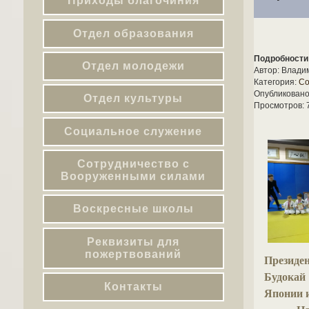
Приходы благочиния
Отдел образования
Подробности
Отдел молодежи
Автор:
Влади
Категория:
Со
Опубликовано
Отдел культуры
Просмотров: 
Социальное служение
Сотрудничество с
Вооруженными силами
Воскресные школы
Реквизиты для
пожертвований
Президен
Будокай
Контакты
Японии 