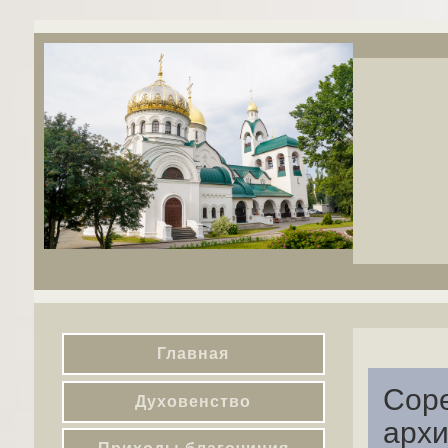
Главная
Соре
Духовенство
архи